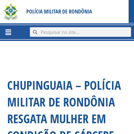
Ir
content
POLÍCIA MILITAR DE RONDÔNIA
para
o
conteúdo
Menu
Search
Search
CHUPINGUAIA – POLÍCIA
MILITAR DE RONDÔNIA
RESGATA MULHER EM