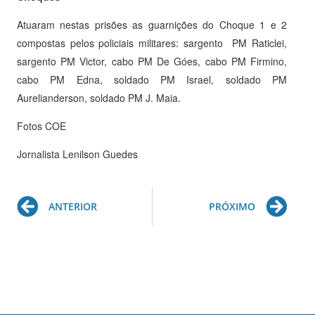
Atuaram nestas prisões as guarnições do Choque 1 e 2
compostas pelos policiais militares: sargento PM Raticlei,
sargento PM Victor, cabo PM De Góes, cabo PM Firmino,
cabo PM Edna, soldado PM Israel, soldado PM
Aurelianderson, soldado PM J. Maia.
Fotos COE
Jornalista Lenilson Guedes
Prev
Ne
ANTERIOR
PRÓXIMO