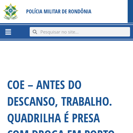
Ir
content
POLÍCIA MILITAR DE RONDÔNIA
para
o
conteúdo
Menu
Search
Search
COE – ANTES DO
DESCANSO, TRABALHO.
QUADRILHA É PRESA