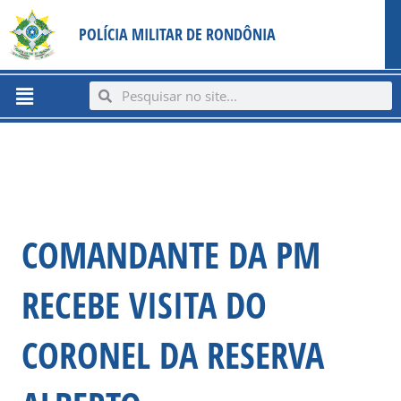
Ir
content
POLÍCIA MILITAR DE RONDÔNIA
para
o
conteúdo
Menu
Search
Search
COMANDANTE DA PM
RECEBE VISITA DO
CORONEL DA RESERVA