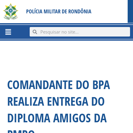
Ir
content
POLÍCIA MILITAR DE RONDÔNIA
para
o
conteúdo
Menu
Search
Search
COMANDANTE DO BPA
REALIZA ENTREGA DO
DIPLOMA AMIGOS DA