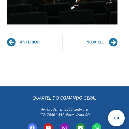
Prev
Ne
ANTERIOR
PRÓXIMO
QUARTEL DO COMANDO GERAL
Av. Tiradentes, 3360, Embratel
CEP: 76801-552, Porto Velho-RO
F
Y
I
E
W