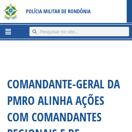
Ir
content
POLÍCIA MILITAR DE RONDÔNIA
para
o
conteúdo
Menu
Search
Search
COMANDANTE-GERAL DA
PMRO ALINHA AÇÕES
COM COMANDANTES