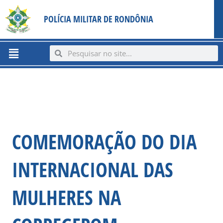
Ir
content
POLÍCIA MILITAR DE RONDÔNIA
para
o
conteúdo
Menu
Search
Search
COMEMORAÇÃO DO DIA
INTERNACIONAL DAS
MULHERES NA