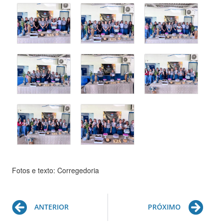
Fotos e texto: Corregedoria
Prev
Ne
ANTERIOR
PRÓXIMO