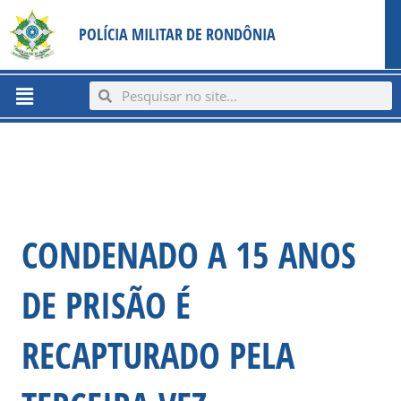
Ir
content
POLÍCIA MILITAR DE RONDÔNIA
para
o
conteúdo
Menu
Search
Search
CONDENADO A 15 ANOS
DE PRISÃO É
RECAPTURADO PELA