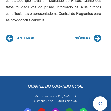
constatado que havia um Mandado de Prisão. Diante dos
fatos foi dada voz de prisão, informado os seus direitos
constitucionais e apresentado na Central de Flagrantes para
as providências cabíveis.
Prev
Ne
ANTERIOR
PRÓXIMO
QUARTEL DO COMANDO GERAL
Av. Tiradentes, 3360, Embratel
CEP: 76801-552, Porto Velho-RO
F
Y
I
E
W