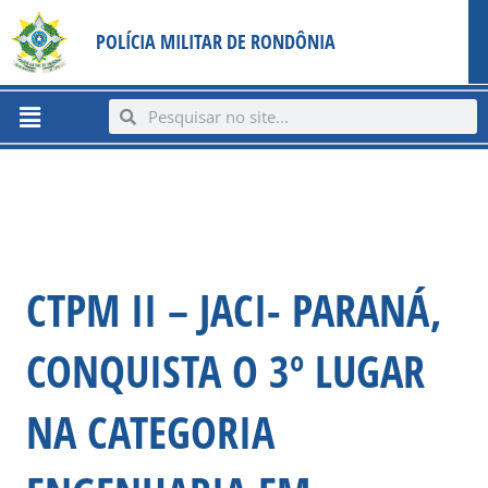
Ir
content
POLÍCIA MILITAR DE RONDÔNIA
para
o
conteúdo
Menu
Search
Search
CTPM II – JACI- PARANÁ,
CONQUISTA O 3º LUGAR
NA CATEGORIA