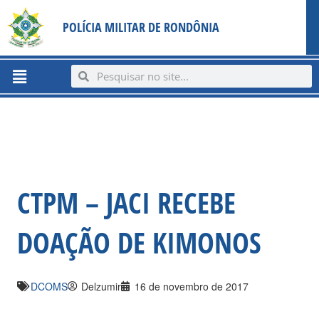
Ir
content
POLÍCIA MILITAR DE RONDÔNIA
para
o
conteúdo
Menu
Search
Search
CTPM – JACI RECEBE
DOAÇÃO DE KIMONOS
DCOMS
Delzumir
16 de novembro de 2017