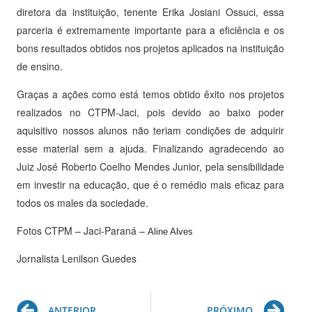
diretora da instituição, tenente Erika Josiani Ossuci, essa
parceria é extremamente importante para a eficiência e os
bons resultados obtidos nos projetos aplicados na instituição
de ensino.
Graças a ações como está temos obtido êxito nos projetos
realizados no CTPM-Jaci, pois devido ao baixo poder
aquisitivo nossos alunos não teriam condições de adquirir
esse material sem a ajuda. Finalizando agradecendo ao
Juiz José Roberto Coelho Mendes Junior, pela sensibilidade
em investir na educação, que é o remédio mais eficaz para
todos os males da sociedade.
Fotos CTPM – Jaci-Paraná –
Aline Alves
Jornalista Lenilson Guedes
Prev
Ne
ANTERIOR
PRÓXIMO