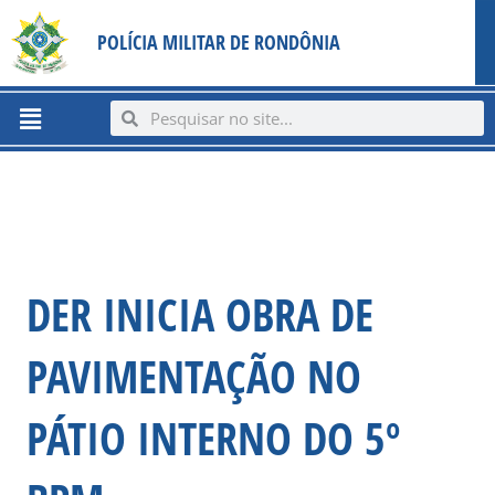
Ir
content
POLÍCIA MILITAR DE RONDÔNIA
para
o
conteúdo
Menu
Search
Search
DER INICIA OBRA DE
PAVIMENTAÇÃO NO
PÁTIO INTERNO DO 5º