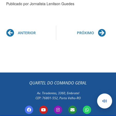
Publicado por Jornalista Lenilson Guedes
Prev
Ne
ANTERIOR
PRÓXIMO
QUARTEL DO COMANDO GERAL
Av. Tiradentes, 3360, Embratel
CEP: 76801-552, Porto Velho-RO
F
Y
I
E
W
a
o
n
n
h
c
u
s
v
a