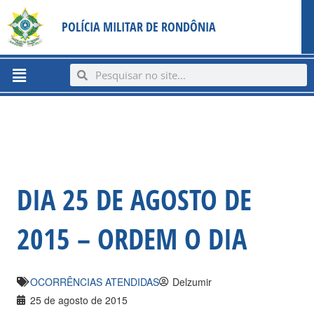
Ir
content
POLÍCIA MILITAR DE RONDÔNIA
para
o
conteúdo
Menu
Search
Search
DIA 25 DE AGOSTO DE
2015 – ORDEM O DIA
OCORRÊNCIAS ATENDIDAS
Delzumir
25 de agosto de 2015