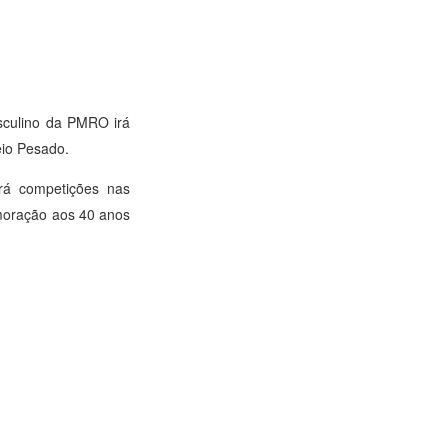
sculino da PMRO irá
eio Pesado.
á competições nas
emoração aos 40 anos