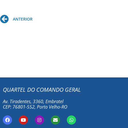
Prev
ANTERIOR
QUARTEL DO COMANDO GERAL
Av. Tiradentes, 3360, Embratel
CEP: 76801-552, Porto Velho-RO
F
Y
I
E
W
a
o
n
n
h
c
u
s
v
a