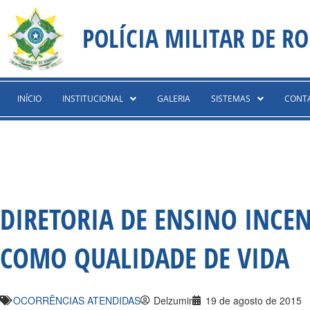
Ir
content
para
POLÍCIA MILITAR DE R
o
conteúdo
INÍCIO
INSTITUCIONAL
GALERIA
SISTEMAS
CONT
DIRETORIA DE ENSINO INCEN
COMO QUALIDADE DE VIDA
OCORRÊNCIAS ATENDIDAS
Delzumir
19 de agosto de 2015