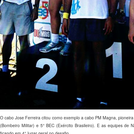
O cabo Jose Ferreira citou como exemplo a cabo PM Magna, pioneira na
(Bombeiro Militar) e 5° BEC (Exército Brasileiro). E as equipes 
ficando em 4° lugar geral no desafio.