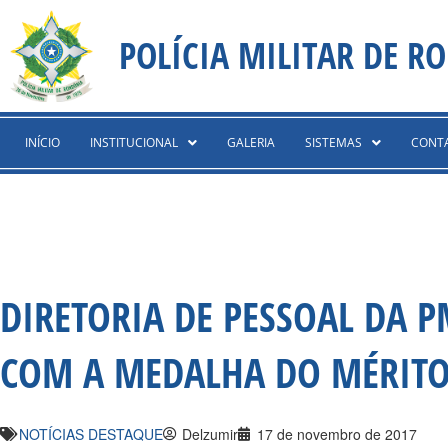
Ir
content
para
POLÍCIA MILITAR DE R
o
conteúdo
INÍCIO
INSTITUCIONAL
GALERIA
SISTEMAS
CONT
DIRETORIA DE PESSOAL DA 
COM A MEDALHA DO MÉRITO 
NOTÍCIAS DESTAQUE
Delzumir
17 de novembro de 2017