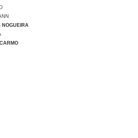
O
ANN
S
NOGUEIRA
A
 CARMO