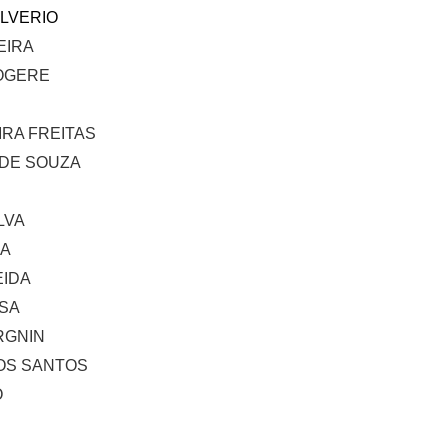
ILVERIO
EIRA
OGERE
IRA FREITAS
 DE SOUZA
LVA
RA
EIDA
SA
RGNIN
S SANTOS
O