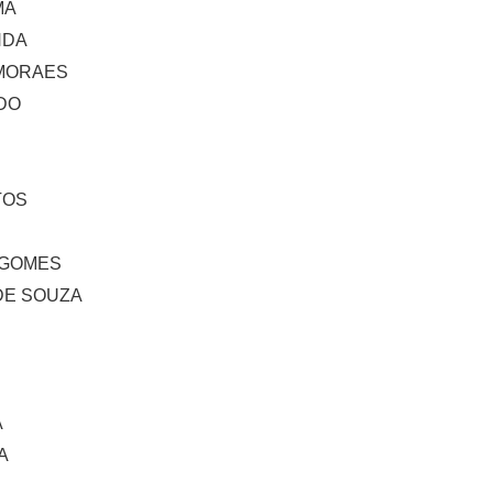
MA
NDA
MORAES
DO
TOS
 GOMES
DE SOUZA
A
A