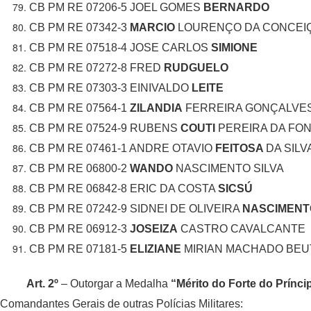
CB PM RE 07206-5 JOEL GOMES
BERNARDO
CB PM RE 07342-3
MARCIO
LOURENÇO DA CONCEI
CB PM RE 07518-4 JOSE CARLOS
SIMIONE
CB PM RE 07272-8 FRED
RUDGUELO
CB PM RE 07303-3 EINIVALDO
LEITE
CB PM RE 07564-1
ZILANDIA
FERREIRA GONÇALVE
CB PM RE 07524-9 RUBENS
COUTI
PEREIRA DA FO
CB PM RE 07461-1 ANDRE OTAVIO
FEITOSA
DA SILV
CB PM RE 06800-2
WANDO
NASCIMENTO SILVA
CB PM RE 06842-8 ERIC DA COSTA
SICSÚ
CB PM RE 07242-9 SIDNEI DE OLIVEIRA
NASCIMENT
CB PM RE 06912-3
JOSEIZA
CASTRO CAVALCANTE
CB PM RE 07181-5
ELIZIANE
MIRIAN MACHADO BEU
Art. 2º
– Outorgar a Medalha
“Mérito do Forte do Prínci
Comandantes Gerais de outras Polícias Militares: