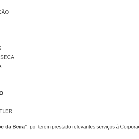
ÇÃO
S
NSECA
A
O
TLER
pe da Beira”
, por terem prestado relevantes serviços à Corpor