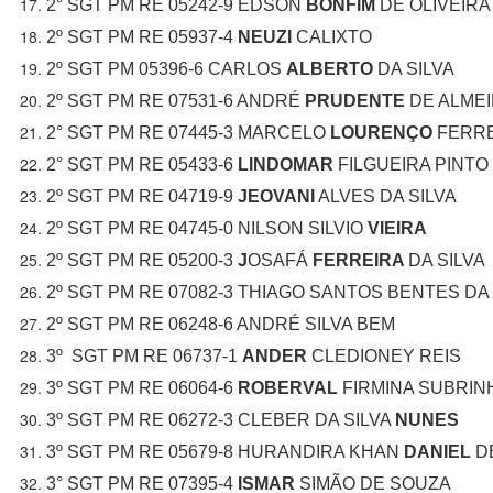
2° SGT PM RE 05242-9 EDSON
BONFIM
DE OLIVEIRA
2º SGT PM RE 05937-4
NEUZI
CALIXTO
2º SGT PM 05396-6 CARLOS
ALBERTO
DA SILVA
2º SGT PM RE 07531-6 ANDRÉ
PRUDENTE
DE ALME
2° SGT PM RE 07445-3 MARCELO
LOURENÇO
FERRE
2° SGT PM RE 05433-6
LINDOMAR
FILGUEIRA PINTO
2º SGT PM RE 04719-9
JEOVANI
ALVES DA SILVA
2º SGT PM RE 04745-0 NILSON SILVIO
VIEIRA
2º SGT PM RE 05200-3
J
OSAFÁ
FERREIRA
DA SILVA
2º SGT PM RE 07082-3 THIAGO SANTOS BENTES DA 
2º SGT PM RE 06248-6 ANDRÉ SILVA BEM
3º SGT PM RE 06737-1
ANDER
CLEDIONEY REIS
3º SGT PM RE 06064-6
ROBERVAL
FIRMINA SUBRIN
3º SGT PM RE 06272-3 CLEBER DA SILVA
NUNES
3º SGT PM RE 05679-8 HURANDIRA KHAN
DANIEL
D
3° SGT PM RE 07395-4
ISMAR
SIMÃO DE SOUZA