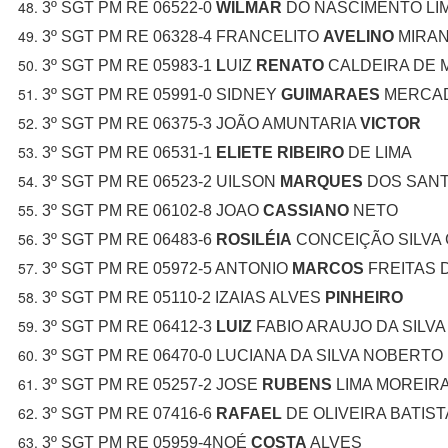
3º SGT PM RE 06522-0
WILMAR
DO NASCIMENTO LI
3º SGT PM RE 06328-4 FRANCELITO
AVELINO
MIRA
3º SGT PM RE 05983-1
L
UIZ
RENATO
CALDEIRA DE 
3º SGT PM RE 05991-0 SIDNEY
GUIMARAES
MERCA
3º SGT PM RE 06375-3 JOÃO AMUNTARIA
VICTOR
3º SGT PM RE 06531-1
ELIETE RIBEIRO
DE LIMA
3º SGT PM RE 06523-2 UILSON
MARQUES
DOS SAN
3º SGT PM RE 06102-8 JOAO
CASSIANO
NETO
3º SGT PM RE 06483-6
ROSILÉIA
CONCEIÇÃO SILVA
3º SGT PM RE 05972-5 ANTONIO
MARCOS
FREITAS 
3º SGT PM RE 05110-2 IZAIAS ALVES
PINHEIRO
3º SGT PM RE 06412-3
LUIZ
FABIO ARAUJO DA SILVA
3º SGT PM RE 06470-0 LUCIANA DA SILVA NOBERTO
3º SGT PM RE 05257-2 JOSE
RUBENS
LIMA MOREIR
3º SGT PM RE 07416-6
RAFAEL
DE OLIVEIRA BATIST
3º SGT PM RE 05959-4NOÉ
COSTA
ALVES