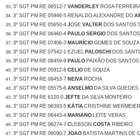
3° SGT PM RE 06512-7
VANDERLEY
ROSA FERREIR
3° SGT PM RE 05946-5 RENALDO ALEXANDRE DO
A
3º SGT PM RE 05650-4
J
OSE
VALTER
DOS SANTOS S
3º SGT PM RE 06460-4
PAULO SERGIO
DOS SANTOS
3º SGT PM RE 07406-3
MAURÍCIO
GOMES DE SOUZA
3º SGT PM RE 07542-1 EZUEL
PALOSCHI
DOS SANT
3º SGT PM RE 06459-9
PAULO
PAIXÃO DOS SANTOS
3º SGT PM RE 05912-8
CELIO
DE SOUZA
3º SGT PM RE 06453-7
NEIVA
ROCHA
3° SGT PM RE 05575-6
ANSELMO
DA SILVA GUEDES
3° SGT PM RE 6120-0
JEFTE
DA SILVA MONTEIRO
3° SGT PM RE 06393-5
KÁTIA
CRISTHINE WERMEIE
3° SGT PM RE 06443-4
MARIANO
LEITE VERAS
3º SGT PM RE 06274-7
C
LEBSON
COSTA
RIBEIRO
3º SGT PM RE 06090-7
JOAO
BATISTA MARTINS DE O