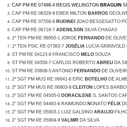
CAP PM RE 07498-4 REGIS WELINGTON
BRAGUIN
S
CAP PM RE 08329-9 EBER MILTON
BARROS
DEOLIV
CAP PM RE 07558-6
RUDINEI
JOAO BESSEGATTO P
CAP PM RE 06718-7
ADENILSON
SILVA CHAGAS
1º TEN PM RE 06950-1 JORGE
FERNANDO
DE OLIVE
1º TEN PSIC RE 07383-7
JOSÉLIA
LUCIA GRINIVOLD
ST PM RE 04123-6 FRANCISCO
MELO
SOUZA
ST PM RE 04350-7 CARLOS ROBERTO
ABREU
DA SI
ST PM RE 03608-5 ANTONIO
FERNANDO
DE OLIVEI
2º SGT PM MUS RE 06841-6 ERIC
BOTELHO
DE ALM
2º SGT PM MUS RE 06803-8
CLEITON
LOPES BARBO
2º SGT PM RE 04505-0
DORACILENE
S. SANTOS CA
2° SGT PM RE 04483-6
RAIMUNDO
N
ONATO
FÉLIX
DO
2° SGT PM RE 05003-1 LUIZ GALDINO
ARAUJO
FILH
2° SGT PM RE 05904-9
VALMIR
DA SILVA