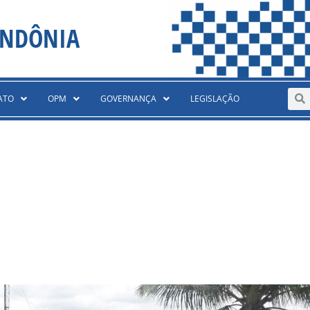
ONDÔNIA
Sear
S
ATO
OPM
GOVERNANÇA
LEGISLAÇÃO