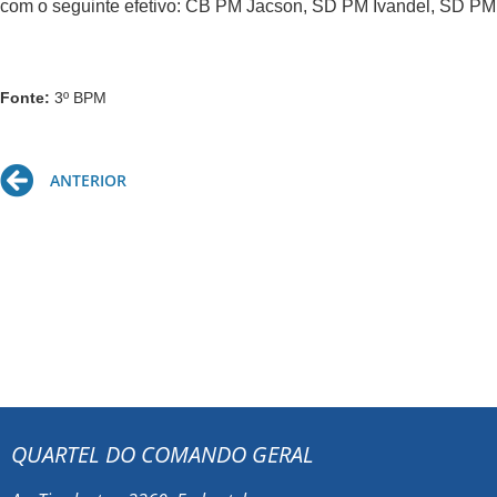
com o seguinte efetivo: CB PM Jacson, SD PM Ivandel, SD PM 
Fonte:
3º BPM
Prev
ANTERIOR
QUARTEL DO COMANDO GERAL