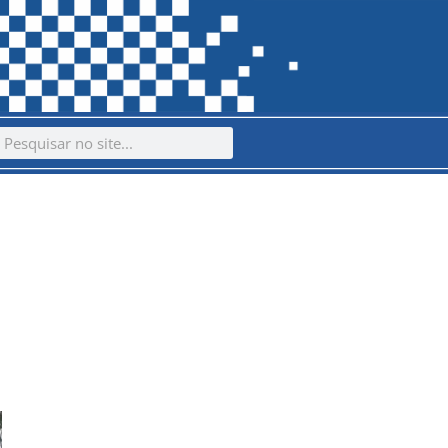
ch
earch