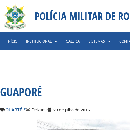
Ir
content
para
POLÍCIA MILITAR DE R
o
conteúdo
INÍCIO
INSTITUCIONAL
GALERIA
SISTEMAS
CONT
GUAPORÉ
QUARTÉIS
Delzumir
29 de julho de 2016