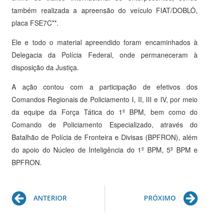
também realizada a apreensão do veículo FIAT/DOBLÔ,
placa FSE7C**.
Ele e todo o material apreendido foram encaminhados à
Delegacia da Polícia Federal, onde permaneceram à
disposição da Justiça.
A ação contou com a participação de efetivos dos
Comandos Regionais de Policiamento I, II, III e IV, por meio
da equipe da Força Tática do 1º BPM, bem como do
Comando de Policiamento Especializado, através do
Batalhão de Polícia de Fronteira e Divisas (BPFRON), além
do apoio do Núcleo de Inteligência do 1º BPM, 5º BPM e
BPFRON.
Prev
Ne
ANTERIOR
PRÓXIMO