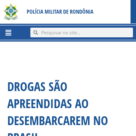
Ir
content
POLÍCIA MILITAR DE RONDÔNIA
para
o
conteúdo
Menu
Search
Search
DROGAS SÃO
APREENDIDAS AO
DESEMBARCAREM NO