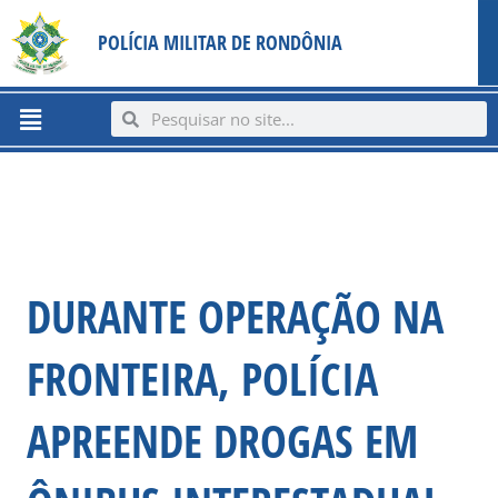
Ir
content
POLÍCIA MILITAR DE RONDÔNIA
para
o
conteúdo
Menu
Search
Search
DURANTE OPERAÇÃO NA
FRONTEIRA, POLÍCIA
APREENDE DROGAS EM