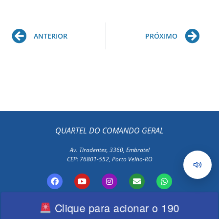
Prev
Ne
ANTERIOR
PRÓXIMO
QUARTEL DO COMANDO GERAL
Av. Tiradentes, 3360, Embratel
CEP: 76801-552, Porto Velho-RO
F
Y
I
E
W
a
o
n
n
h
c
u
s
v
a
e
t
t
e
t
Clique para acionar o 190
Polícia Militar de Rondônia
b
u
a
l
s
Todos os Direitos Reservados
o
b
g
o
a