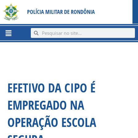
Ir
content
POLÍCIA MILITAR DE RONDÔNIA
para
o
conteúdo
Menu
Search
Search
EFETIVO DA CIPO É
EMPREGADO NA
OPERAÇÃO ESCOLA