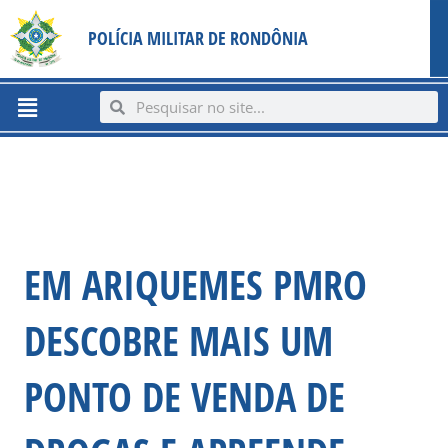
Ir
content
POLÍCIA MILITAR DE RONDÔNIA
para
o
conteúdo
Menu
Search
Search
EM ARIQUEMES PMRO
DESCOBRE MAIS UM
PONTO DE VENDA DE