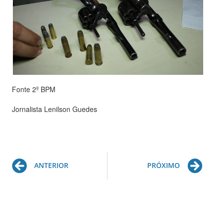
Fonte 2º BPM
Jornalista Lenilson Guedes
Prev
Ne
ANTERIOR
PRÓXIMO