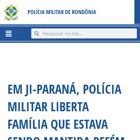
Ir
content
POLÍCIA MILITAR DE RONDÔNIA
para
o
conteúdo
Menu
Search
Search
EM JI-PARANÁ, POLÍCIA
MILITAR LIBERTA
FAMÍLIA QUE ESTAVA