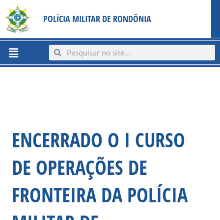
Ir
content
POLÍCIA MILITAR DE RONDÔNIA
para
o
conteúdo
Menu
Search
Search
ENCERRADO O I CURSO
DE OPERAÇÕES DE
FRONTEIRA DA POLÍCIA