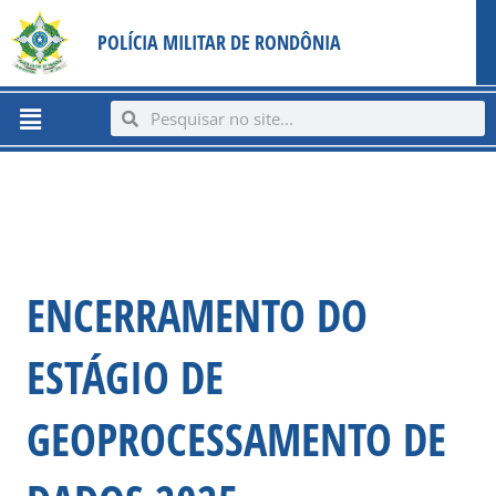
Ir
content
POLÍCIA MILITAR DE RONDÔNIA
para
o
conteúdo
Menu
Search
Search
ENCERRAMENTO DO
ESTÁGIO DE
GEOPROCESSAMENTO DE