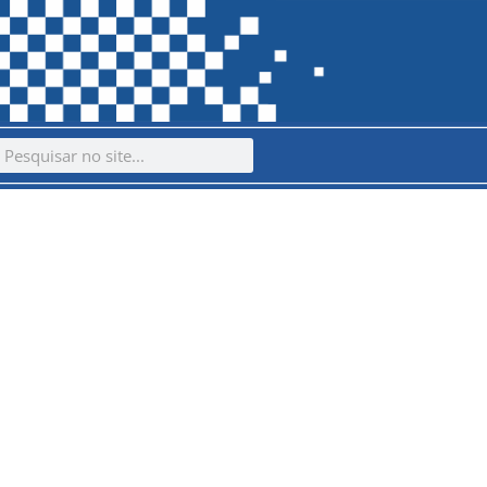
ch
earch