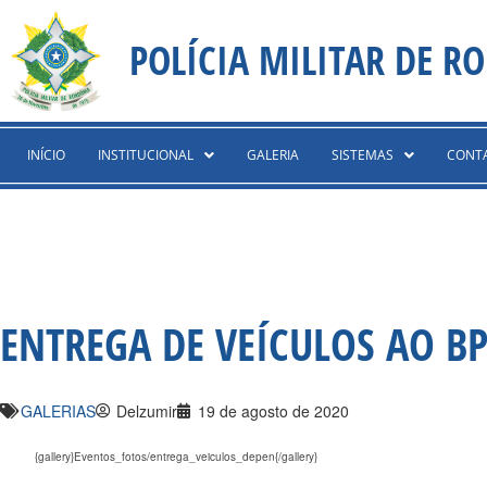
Ir
content
para
POLÍCIA MILITAR DE R
o
conteúdo
INÍCIO
INSTITUCIONAL
GALERIA
SISTEMAS
CONT
ENTREGA DE VEÍCULOS AO BP
GALERIAS
Delzumir
19 de agosto de 2020
{gallery}Eventos_fotos/entrega_veiculos_depen{/gallery}