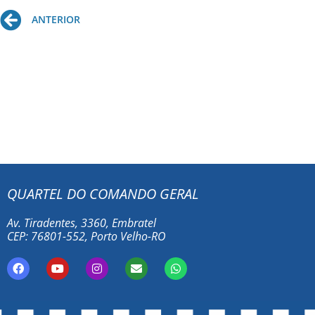
Prev
ANTERIOR
QUARTEL DO COMANDO GERAL
Av. Tiradentes, 3360, Embratel
CEP: 76801-552, Porto Velho-RO
F
Y
I
E
W
a
o
n
n
h
c
u
s
v
a
e
t
t
e
t
b
u
a
l
s