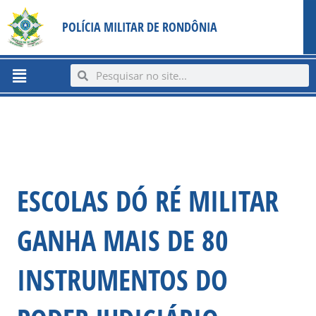
Ir
content
POLÍCIA MILITAR DE RONDÔNIA
para
o
conteúdo
Menu
Search
Search
ESCOLAS DÓ RÉ MILITAR
GANHA MAIS DE 80
INSTRUMENTOS DO