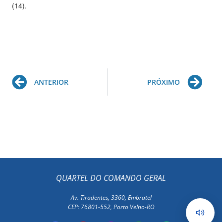
(14).
Prev
Ne
ANTERIOR
PRÓXIMO
QUARTEL DO COMANDO GERAL
Av. Tiradentes, 3360, Embratel
CEP: 76801-552, Porto Velho-RO