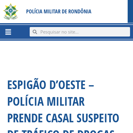
Ir
content
POLÍCIA MILITAR DE RONDÔNIA
para
o
conteúdo
Menu
Search
Search
ESPIGÃO D’OESTE –
POLÍCIA MILITAR
PRENDE CASAL SUSPEITO