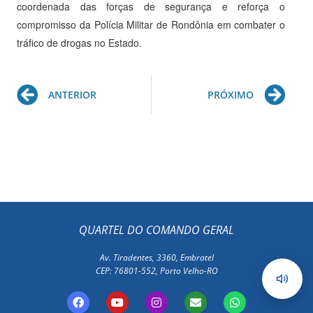
coordenada das forças de segurança e reforça o
compromisso da Polícia Militar de Rondônia em combater o
tráfico de drogas no Estado.
Prev
Ne
ANTERIOR
PRÓXIMO
QUARTEL DO COMANDO GERAL
Av. Tiradentes, 3360, Embratel
CEP: 76801-552, Porto Velho-RO
F
Y
I
E
W
a
o
n
n
h