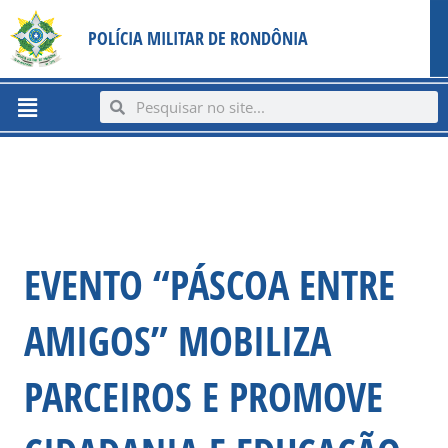
Ir
content
POLÍCIA MILITAR DE RONDÔNIA
para
o
conteúdo
Menu
Search
Search
EVENTO “PÁSCOA ENTRE
AMIGOS” MOBILIZA
PARCEIROS E PROMOVE