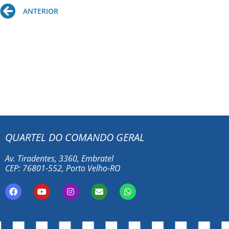
Prev
ANTERIOR
QUARTEL DO COMANDO GERAL
Av. Tiradentes, 3360, Embratel
CEP: 76801-552, Porto Velho-RO
F
Y
I
E
W
a
o
n
n
h
c
u
s
v
a
e
t
t
e
t
b
u
a
l
s
o
b
g
o
a