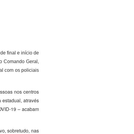
e final e início de
 do Comando Geral,
l com os policiais
essoas nos centros
 estadual, através
COVID-19 – acabam
vo, sobretudo, nas