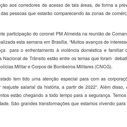
ção aos corredores de acesso de tais áreas, de forma a prev
o das pessoas que estarão comparecendo às zonas de comércio
ente participação do coronel PM Almeida na reunião de Coman
realizada esta semana em Brasília. “Muitos avanços de interes
nça para o enfrentamento à violência doméstica e familiar c
a Nacional de Trânsito estão entre os temas que foram debat
lícias Militar e Corpos de Bombeiros Militares (CNCG).
tado tem tido uma atenção especial para com as corporaç
eajuste salarial da história, a partir de 2022”. Além disso,
ntos estão chegando a todo tempo para a segurança. Temos 
alidade. São grandes transformações que estamos vivendo para