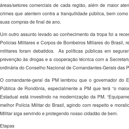
áreas/setores comerciais de cada região, além de maior aten
crimes que atentem contra a tranquilidade pública, bem com
suas compras de final de ano.
Um outro assunto levado ao conhecimento da tropa foi a rec
Polícias Militares e Corpos de Bombeiros Miliares do Brasil, 
militares foram debatidos. As políticas públicas em segura
prevenção às drogas e a cooperação técnica com a Secretari
ordinária do Conselho Nacional de Comandantes-Gerais das Po
O comandante-geral da PM lembrou que o governador do Es
Pública de Rondônia, especialmente a PM que terá “o maior r
Estadual está investindo na modernização da PM. “Equipame
melhor Polícia Militar do Brasil, agindo com respeito e mor
Militar siga servindo e protegendo nosso cidadão de bem.
Etapas