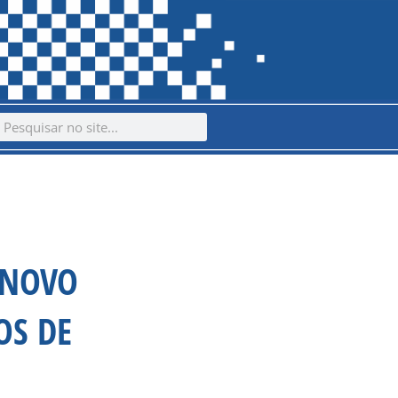
ch
earch
 NOVO
OS DE