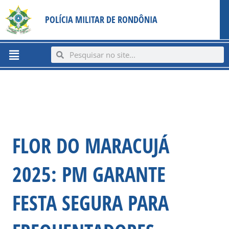
Ir
content
POLÍCIA MILITAR DE RONDÔNIA
para
o
conteúdo
Menu
Search
Search
FLOR DO MARACUJÁ
2025: PM GARANTE
FESTA SEGURA PARA