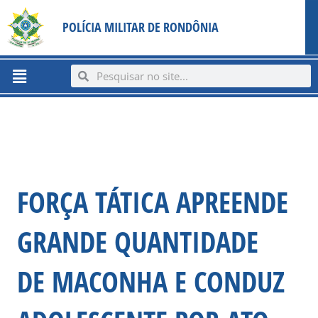
Ir
content
POLÍCIA MILITAR DE RONDÔNIA
para
o
conteúdo
Menu
Search
Search
FORÇA TÁTICA APREENDE
GRANDE QUANTIDADE
DE MACONHA E CONDUZ