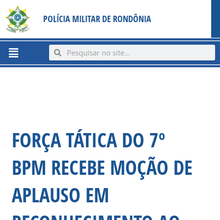
Ir
content
POLÍCIA MILITAR DE RONDÔNIA
para
o
conteúdo
Menu
Search
Search
FORÇA TÁTICA DO 7º
BPM RECEBE MOÇÃO DE
APLAUSO EM