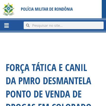
Ir
content
POLÍCIA MILITAR DE RONDÔNIA
para
o
conteúdo
Menu
Search
Search
FORÇA TÁTICA E CANIL
DA PMRO DESMANTELA
PONTO DE VENDA DE