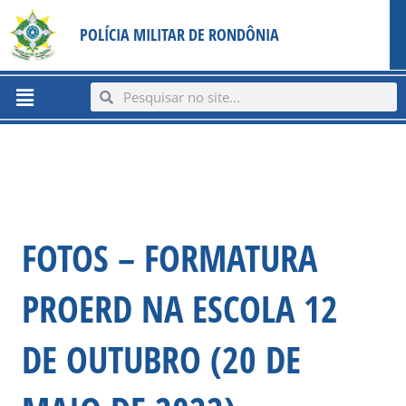
Ir
content
POLÍCIA MILITAR DE RONDÔNIA
para
o
conteúdo
Menu
Search
Search
FOTOS – FORMATURA
PROERD NA ESCOLA 12
DE OUTUBRO (20 DE