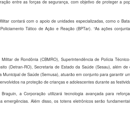
egração entre as forças de segurança, com objetivo de proteger a p
litar contará com o apoio de unidades especializadas, como o Batal
Policiamento Tático de Ação e Reação (BPTar). “As ações conjunt
ilitar de Rondônia (CBMRO), Superintendência de Polícia Técnico-Cie
nsito (Detran-RO), Secretaria de Estado da Saúde (Sesau), além de 
ria Municipal de Saúde (Semusa), atuarão em conjunto para garantir u
nvolvidos na proteção de crianças e adolescentes durante as festivid
Braguin, a Corporação utilizará tecnologia avançada para reforça
emergências. Além disso, os totens eletrônicos serão fundamentais 