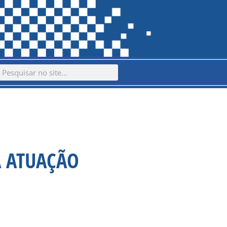
ch
earch
A ATUAÇÃO