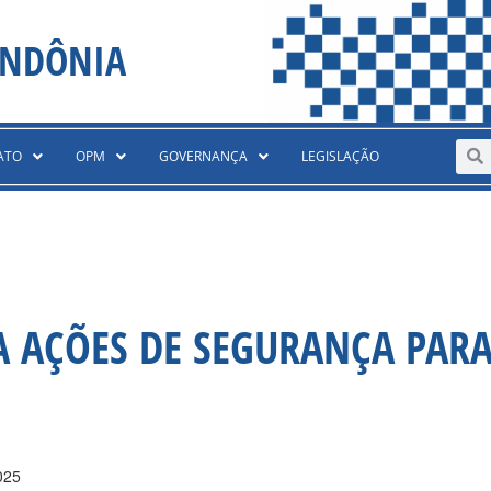
ONDÔNIA
Sear
S
ATO
OPM
GOVERNANÇA
LEGISLAÇÃO
A AÇÕES DE SEGURANÇA PAR
025