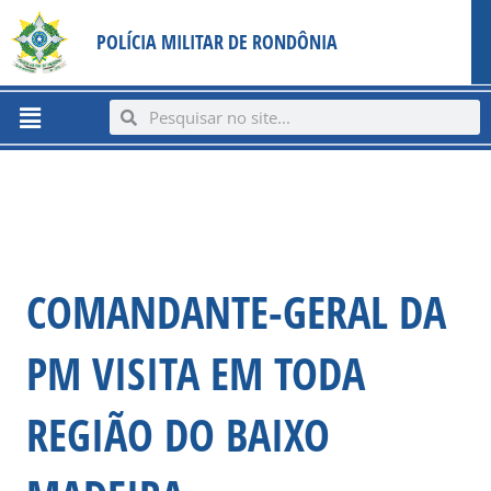
Ir
content
POLÍCIA MILITAR DE RONDÔNIA
para
o
conteúdo
Menu
Search
Search
COMANDANTE-GERAL DA
PM VISITA EM TODA
REGIÃO DO BAIXO