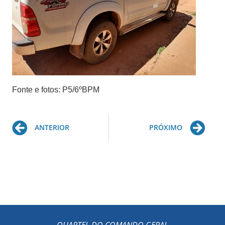
Fonte e fotos: P5/6ºBPM
Prev
Ne
ANTERIOR
PRÓXIMO
QUARTEL DO COMANDO GERAL