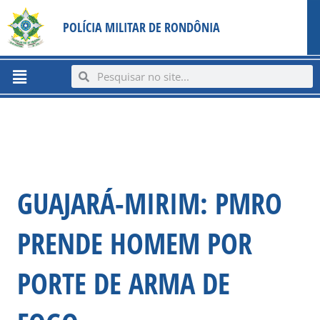
Ir
content
POLÍCIA MILITAR DE RONDÔNIA
para
o
conteúdo
Menu
Search
Search
GUAJARÁ-MIRIM: PMRO
PRENDE HOMEM POR
PORTE DE ARMA DE