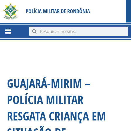
Ir
content
POLÍCIA MILITAR DE RONDÔNIA
para
o
conteúdo
Menu
Search
Search
GUAJARÁ-MIRIM –
POLÍCIA MILITAR
RESGATA CRIANÇA EM