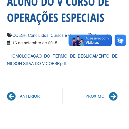
ALUNO DO V CURSO DE
OPERAÇÕES ESPECIAIS
COESP
,
Concluídos
,
Cursos e Concursos
Delzumir
16 de setembro de 2015
HOMOLOGAÇÃO DO TERMO DE DESLIGAMENTO DE
NILSON SILVA DO V COESP.pdf
Prev
Ne
ANTERIOR
PRÓXIMO