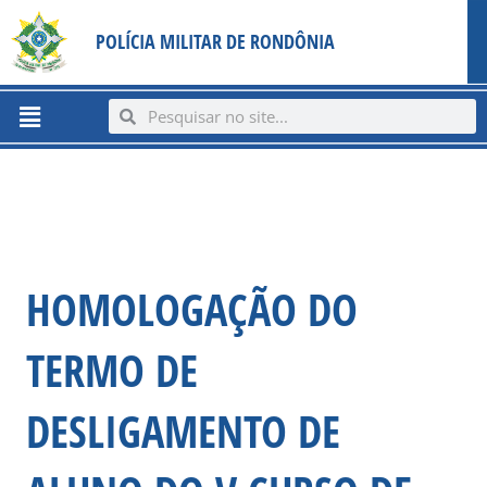
Ir
content
POLÍCIA MILITAR DE RONDÔNIA
para
o
conteúdo
Menu
Search
Search
HOMOLOGAÇÃO DO
TERMO DE
DESLIGAMENTO DE