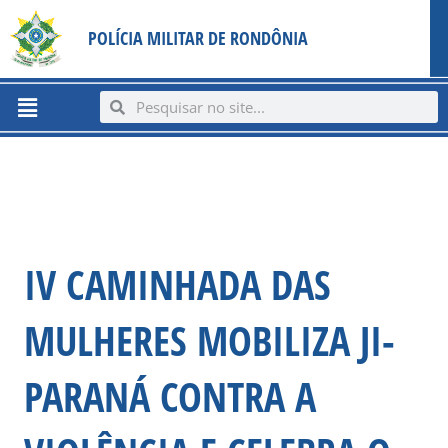
Ir
content
POLÍCIA MILITAR DE RONDÔNIA
para
o
conteúdo
Menu
Search
Search
IV CAMINHADA DAS
MULHERES MOBILIZA JI-
PARANÁ CONTRA A