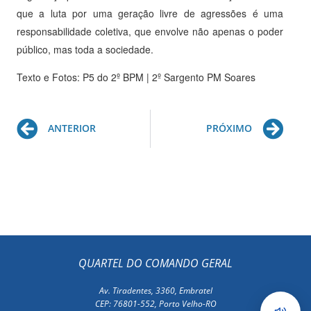
que a luta por uma geração livre de agressões é uma
responsabilidade coletiva, que envolve não apenas o poder
público, mas toda a sociedade.
Texto e Fotos: P5 do 2º BPM | 2º Sargento PM Soares
Prev
Ne
ANTERIOR
PRÓXIMO
QUARTEL DO COMANDO GERAL
Av. Tiradentes, 3360, Embratel
CEP: 76801-552, Porto Velho-RO