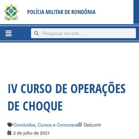
Ir
content
POLÍCIA MILITAR DE RONDÔNIA
para
o
conteúdo
Menu
Search
Search
IV CURSO DE OPERAÇÕES
DE CHOQUE
Concluídos
,
Cursos e Concursos
Delzumir
2 de julho de 2021