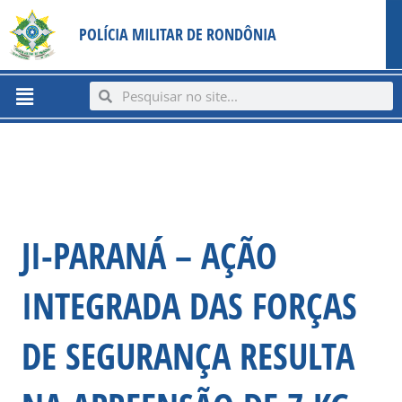
Ir
content
POLÍCIA MILITAR DE RONDÔNIA
para
o
conteúdo
Menu
Search
Search
JI-PARANÁ – AÇÃO
INTEGRADA DAS FORÇAS
DE SEGURANÇA RESULTA