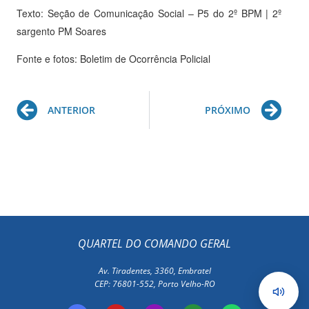
Texto: Seção de Comunicação Social – P5 do 2º BPM | 2º
sargento PM Soares
Fonte e fotos: Boletim de Ocorrência Policial
Prev
Ne
ANTERIOR
PRÓXIMO
QUARTEL DO COMANDO GERAL
Av. Tiradentes, 3360, Embratel
CEP: 76801-552, Porto Velho-RO
F
Y
I
E
W