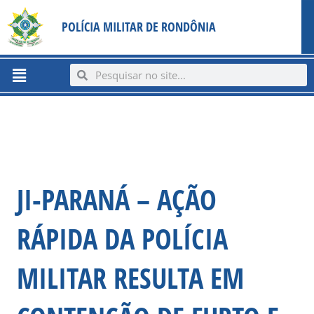
Ir
content
POLÍCIA MILITAR DE RONDÔNIA
para
o
conteúdo
Menu
Search
Search
JI-PARANÁ – AÇÃO
RÁPIDA DA POLÍCIA
MILITAR RESULTA EM