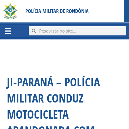
Ir
content
POLÍCIA MILITAR DE RONDÔNIA
para
o
conteúdo
Menu
Search
Search
JI-PARANÁ – POLÍCIA
MILITAR CONDUZ
MOTOCICLETA