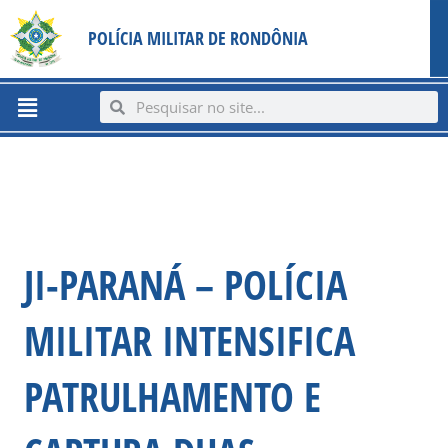
Ir
content
POLÍCIA MILITAR DE RONDÔNIA
para
o
conteúdo
Menu
Search
Search
JI-PARANÁ – POLÍCIA
MILITAR INTENSIFICA
PATRULHAMENTO E