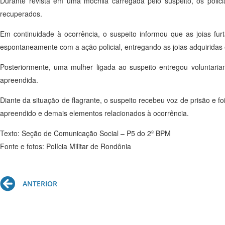
Durante revista em uma mochila carregada pelo suspeito, os polici
recuperados.
Em continuidade à ocorrência, o suspeito informou que as joias fu
espontaneamente com a ação policial, entregando as joias adquiridas 
Posteriormente, uma mulher ligada ao suspeito entregou voluntaria
apreendida.
Diante da situação de flagrante, o suspeito recebeu voz de prisão e f
apreendido e demais elementos relacionados à ocorrência.
Texto: Seção de Comunicação Social – P5 do 2º BPM
Fonte e fotos: Polícia Militar de Rondônia
Prev
ANTERIOR