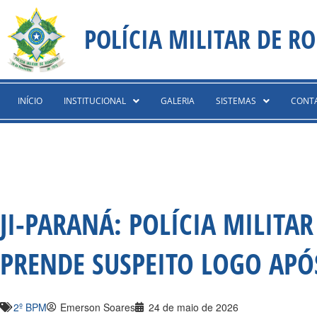
Ir
content
para
POLÍCIA MILITAR DE R
o
conteúdo
INÍCIO
INSTITUCIONAL
GALERIA
SISTEMAS
CONT
JI-PARANÁ: POLÍCIA MILITA
PRENDE SUSPEITO LOGO APÓ
2º BPM
Emerson Soares
24 de maio de 2026