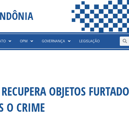
ONDÔNIA
Sear
S
ATO
OPM
GOVERNANÇA
LEGISLAÇÃO
R RECUPERA OBJETOS FURTADO
S O CRIME