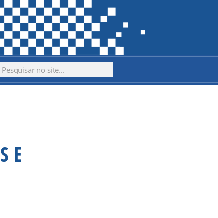
ch
earch
S E