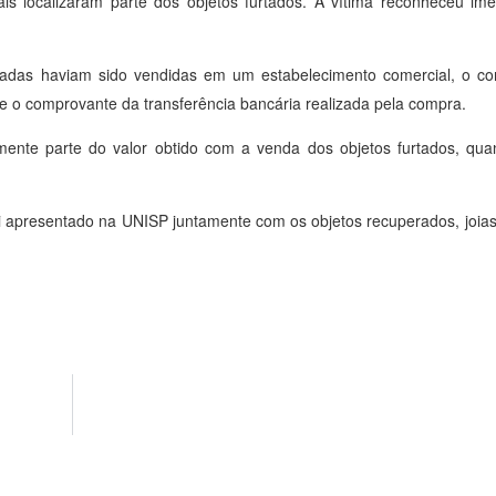
ais localizaram parte dos objetos furtados. A vítima reconheceu i
rtadas haviam sido vendidas em um estabelecimento comercial, o co
e o comprovante da transferência bancária realizada pela compra.
mente parte do valor obtido com a venda dos objetos furtados, qua
oi apresentado na UNISP juntamente com os objetos recuperados, joias 