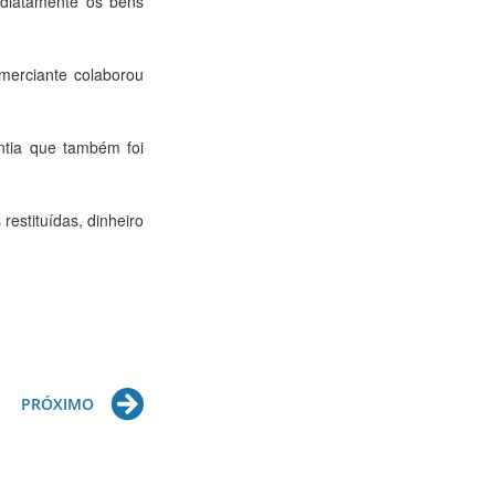
mediatamente os bens
merciante colaborou
ntia que também foi
restituídas, dinheiro
Next
PRÓXIMO