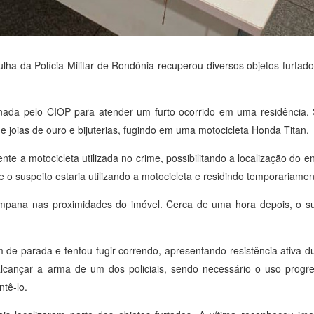
rulha da Polícia Militar de Rondônia recuperou diversos objetos furta
ionada pelo CIOP para atender um furto ocorrido em uma residência.
 e joias de ouro e bijuterias, fugindo em uma motocicleta Honda Titan.
te a motocicleta utilizada no crime, possibilitando a localização do 
e o suspeito estaria utilizando a motocicleta e residindo temporariame
campana nas proximidades do imóvel. Cerca de uma hora depois, o sus
 de parada e tentou fugir correndo, apresentando resistência ativa 
e alcançar a arma de um dos policiais, sendo necessário o uso progr
tê-lo.