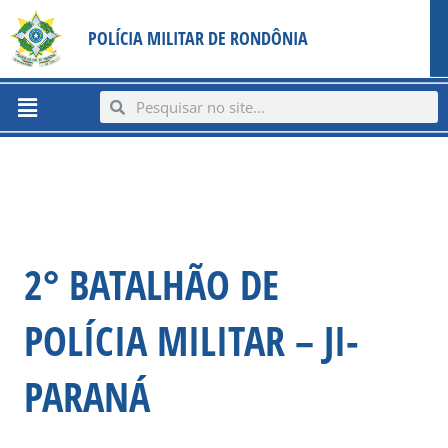
Ir
content
POLÍCIA MILITAR DE RONDÔNIA
para
o
conteúdo
Menu
Search
Search
2° BATALHÃO DE
POLÍCIA MILITAR – JI-
PARANÁ