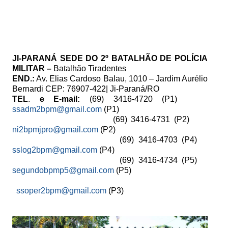
JI-PARANÁ SEDE DO 2º BATALHÃO DE POLÍCIA
MILITAR –
Batalhão Tiradentes
END.:
Av. Elias Cardoso Balau, 1010 – Jardim Aurélio
Bernardi CEP: 76907-422| Ji-Paraná/RO
TEL
.
e
E-mail:
(69) 3416-4720 (P1)
ssadm2bpm@gmail.com
(P1)
(69) 3416-4731 (P2)
ni2bpmjpro@gmail.com
(P2)
(69) 3416-4703 (P4)
sslog2bpm@gmail.com
(P4)
(69) 3416-4734 (P5)
segundobpmp5@gmail.com
(P5)
ssoper2bpm@gmail.com
(P3)