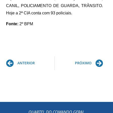
CANIL, POLICIAMENTO DE GUARDA, TRÂNSITO.
Hoje a 2ª CIA conta com 93 policiais.
Fonte:
2º BPM
Prev
Ne
ANTERIOR
PRÓXIMO
QUARTEL DO COMANDO GERAL