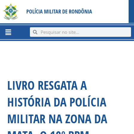
Ir
content
POLÍCIA MILITAR DE RONDÔNIA
para
o
conteúdo
Menu
Search
Search
LIVRO RESGATA A
HISTÓRIA DA POLÍCIA
MILITAR NA ZONA DA