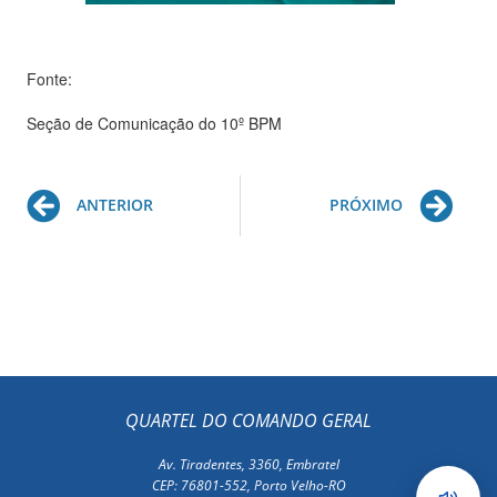
Fonte:
Seção de Comunicação do 10º BPM
Prev
Ne
ANTERIOR
PRÓXIMO
QUARTEL DO COMANDO GERAL
Av. Tiradentes, 3360, Embratel
CEP: 76801-552, Porto Velho-RO