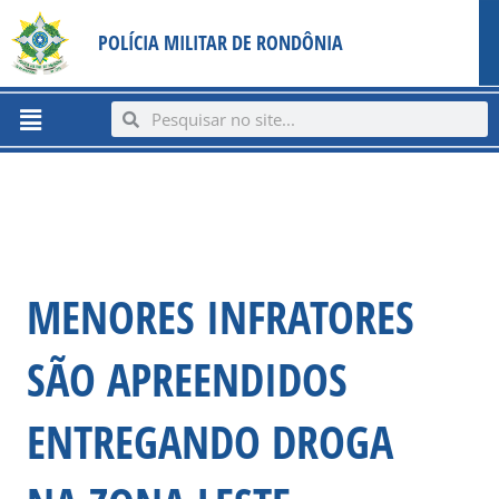
Ir
content
POLÍCIA MILITAR DE RONDÔNIA
para
o
conteúdo
Menu
Search
Search
MENORES INFRATORES
SÃO APREENDIDOS
ENTREGANDO DROGA