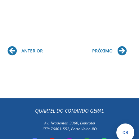
Prev
Ne
ANTERIOR
PRÓXIMO
QUARTEL DO COMANDO GERAL
Av. Tiradentes, 3360, Embratel
CEP: 76801-552, Porto Velho-RO