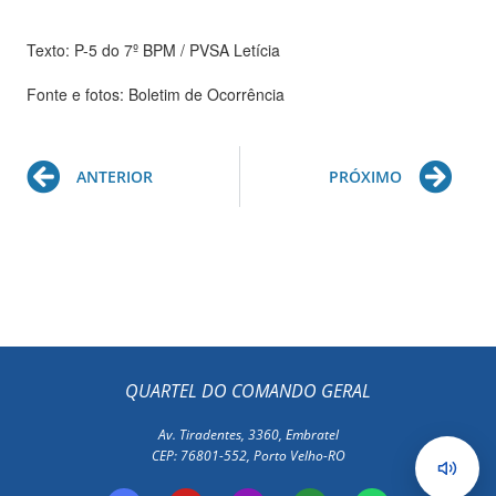
Texto: P-5 do 7º BPM / PVSA Letícia
Fonte e fotos: Boletim de Ocorrência
Prev
Ne
ANTERIOR
PRÓXIMO
QUARTEL DO COMANDO GERAL
Av. Tiradentes, 3360, Embratel
CEP: 76801-552, Porto Velho-RO
F
Y
I
E
W