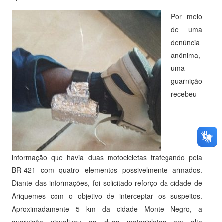
Por meio
de uma
denúncia
anônima,
uma
guarnição
recebeu
informação que havia duas motocicletas trafegando pela
BR-421 com quatro elementos possivelmente armados.
Diante das informações, foi solicitado reforço da cidade de
Ariquemes com o objetivo de interceptar os suspeitos.
Aproximadamente 5 km da cidade Monte Negro, a
guarnição visualizou as duas motocicletas em alta