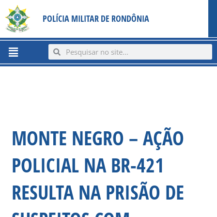
Ir
content
POLÍCIA MILITAR DE RONDÔNIA
para
o
conteúdo
Menu
Search
Search
MONTE NEGRO – AÇÃO
POLICIAL NA BR-421
RESULTA NA PRISÃO DE