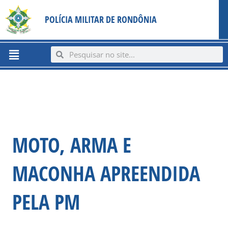
Ir
content
POLÍCIA MILITAR DE RONDÔNIA
para
o
conteúdo
Menu
Search
Search
MOTO, ARMA E
MACONHA APREENDIDA
PELA PM