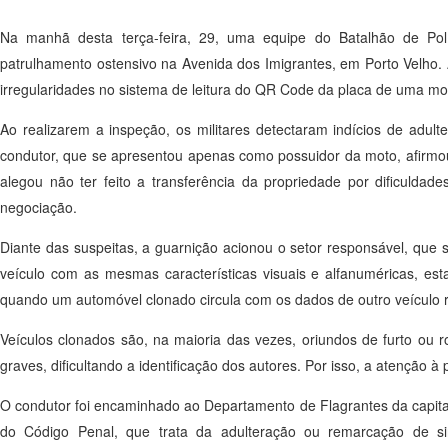
Na manhã desta terça-feira, 29, uma equipe do Batalhão de Polí
patrulhamento ostensivo na Avenida dos Imigrantes, em Porto Velho. 
irregularidades no sistema de leitura do QR Code da placa de uma mot
Ao realizarem a inspeção, os militares detectaram indícios de ad
condutor, que se apresentou apenas como possuidor da moto, afirmou t
alegou não ter feito a transferência da propriedade por dificuld
negociação.
Diante das suspeitas, a guarnição acionou o setor responsável, que se
veículo com as mesmas características visuais e alfanuméricas, es
quando um automóvel clonado circula com os dados de outro veículo r
Veículos clonados são, na maioria das vezes, oriundos de furto ou 
graves, dificultando a identificação dos autores. Por isso, a atençã
O condutor foi encaminhado ao Departamento de Flagrantes da capital 
do Código Penal, que trata da adulteração ou remarcação de sina