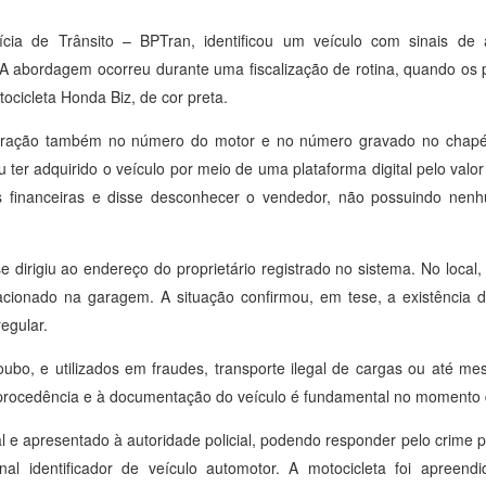
cia de Trânsito – BPTran, identificou um veículo com sinais de 
A abordagem ocorreu durante uma fiscalização de rotina, quando os p
ocicleta Honda Biz, de cor preta.
ulteração também no número do motor e no número gravado no chapé
er adquirido o veículo por meio de uma plataforma digital pelo valor
ades financeiras e disse desconhecer o vendedor, não possuindo ne
 dirigiu ao endereço do proprietário registrado no sistema. No local,
tacionado na garagem. A situação confirmou, em tese, a existência 
egular.
roubo, e utilizados em fraudes, transporte ilegal de cargas ou até 
o à procedência e à documentação do veículo é fundamental no momento
e apresentado à autoridade policial, podendo responder pelo crime pr
l identificador de veículo automotor. A motocicleta foi apreend