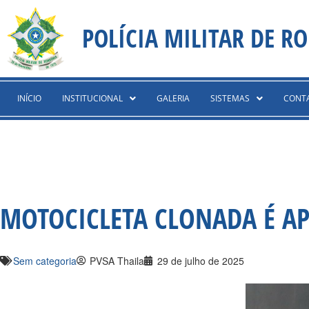
Ir
content
para
POLÍCIA MILITAR DE R
o
conteúdo
INÍCIO
INSTITUCIONAL
GALERIA
SISTEMAS
CONT
MOTOCICLETA CLONADA É AP
Sem categoria
PVSA Thaila
29 de julho de 2025