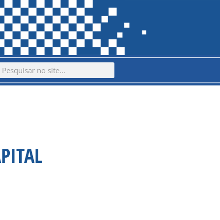
ch
earch
PITAL